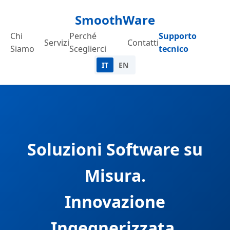
SmoothWare
Chi
Perché
Supporto
Servizi
Contatti
Siamo
Sceglierci
tecnico
IT
EN
Soluzioni Software su
Misura.
Innovazione
Ingegnerizzata.